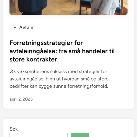
P
Avtaler
o
s
Forretningsstrategier for
t
avtaleinngåelse: fra små handeler til
e
store kontrakter
d
i
Øk virksomhetens suksess med strategier for
n
avtaleinngåelse. Finn ut hvordan små og store
bedrifter kan bygge sunne forretningsforhold.
april 2, 2025
Søk