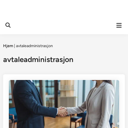
Mai
Open
Men
Search
Hjem
|
avtaleadministrasjon
avtaleadministrasjon