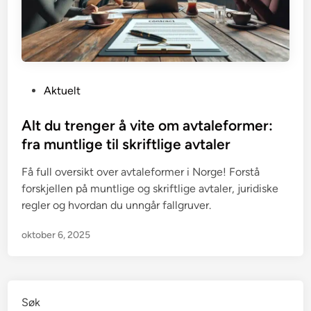
P
Aktuelt
o
s
Alt du trenger å vite om avtaleformer:
t
fra muntlige til skriftlige avtaler
e
Få full oversikt over avtaleformer i Norge! Forstå
d
forskjellen på muntlige og skriftlige avtaler, juridiske
i
regler og hvordan du unngår fallgruver.
n
oktober 6, 2025
Søk