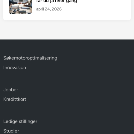
får du ja hver gang
april 24, 2026
Søkemotoroptimalisering
Innovasjon
Jobber
Kredittkort
Ledige stillinger
Studier