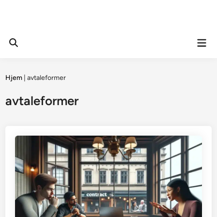
Mai
Open
Men
Search
Hjem
|
avtaleformer
avtaleformer