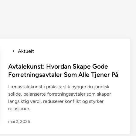
P
Aktuelt
o
s
Avtalekunst: Hvordan Skape Gode
t
Forretningsavtaler Som Alle Tjener På
e
Lær avtalekunst i praksis: slik bygger du juridisk
d
solide, balanserte forretningsavtaler som skaper
i
langsiktig verdi, reduserer konflikt og styrker
n
relasjoner.
mai 2, 2026