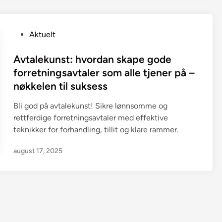
P
Aktuelt
o
s
Avtalekunst: hvordan skape gode
t
forretningsavtaler som alle tjener på –
e
nøkkelen til suksess
d
i
Bli god på avtalekunst! Sikre lønnsomme og
n
rettferdige forretningsavtaler med effektive
teknikker for forhandling, tillit og klare rammer.
august 17, 2025