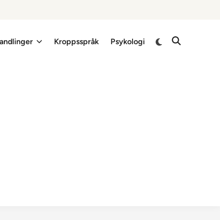
Switch
andlinger
Kroppsspråk
Psykologi
Open
to
Search
dark
mode