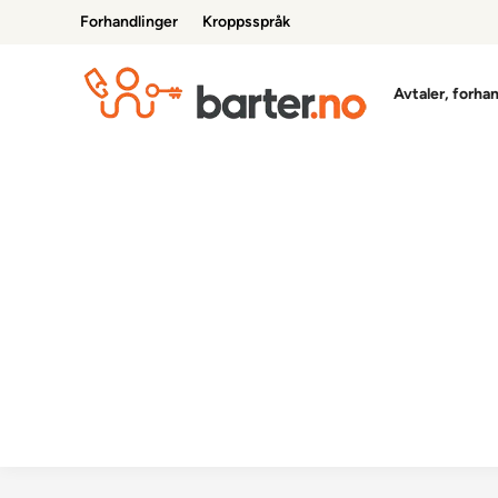
Skip
Forhandlinger
Kroppsspråk
to
content
Avtaler, forha