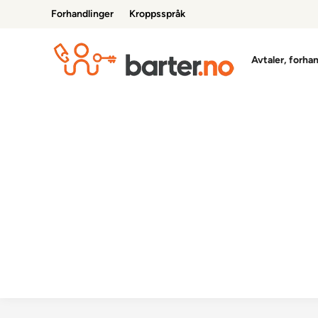
Skip
Forhandlinger
Kroppsspråk
to
content
Avtaler, forha