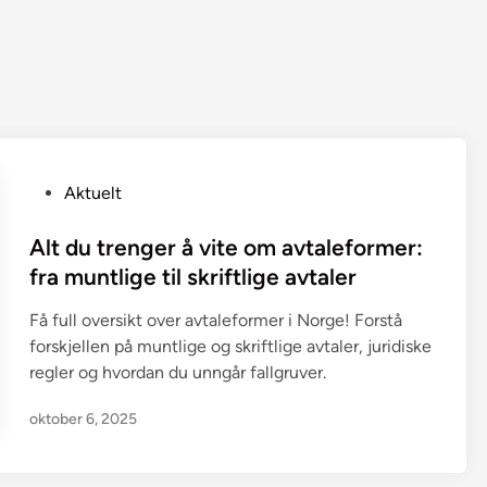
P
Aktuelt
o
s
Alt du trenger å vite om avtaleformer:
t
fra muntlige til skriftlige avtaler
e
Få full oversikt over avtaleformer i Norge! Forstå
d
forskjellen på muntlige og skriftlige avtaler, juridiske
i
regler og hvordan du unngår fallgruver.
n
oktober 6, 2025