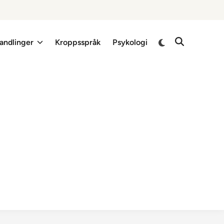
Switch
andlinger
Kroppsspråk
Psykologi
Open
to
Search
dark
mode