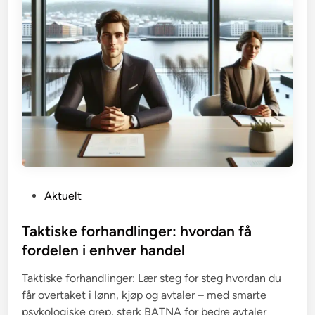
P
Aktuelt
o
s
Taktiske forhandlinger: hvordan få
t
fordelen i enhver handel
e
Taktiske forhandlinger: Lær steg for steg hvordan du
d
får overtaket i lønn, kjøp og avtaler – med smarte
i
psykologiske grep, sterk BATNA for bedre avtaler
n