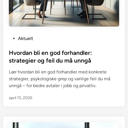
P
Aktuelt
o
s
Hvordan bli en god forhandler:
t
strategier og feil du må unngå
e
Lær hvordan bli en god forhandler med konkrete
d
strategier, psykologiske grep og vanlige feil du må
i
unngå – for bedre avtaler i jobb og privatliv.
n
april 15, 2026