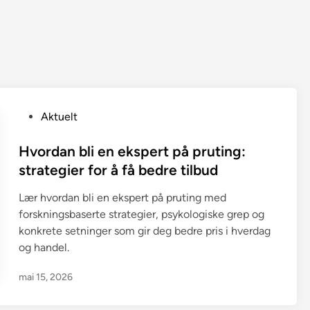
P
Aktuelt
o
s
Hvordan bli en ekspert på pruting:
t
strategier for å få bedre tilbud
e
Lær hvordan bli en ekspert på pruting med
d
forskningsbaserte strategier, psykologiske grep og
i
konkrete setninger som gir deg bedre pris i hverdag
n
og handel.
mai 15, 2026