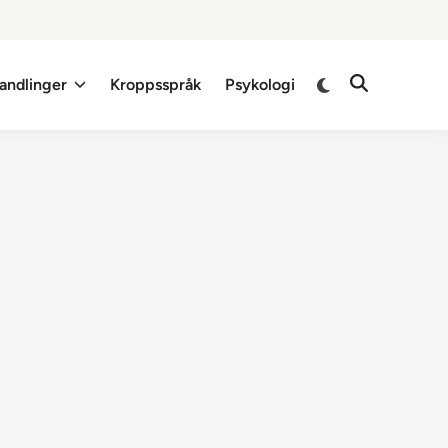
Switch
andlinger
Kroppsspråk
Psykologi
Open
to
Search
dark
mode