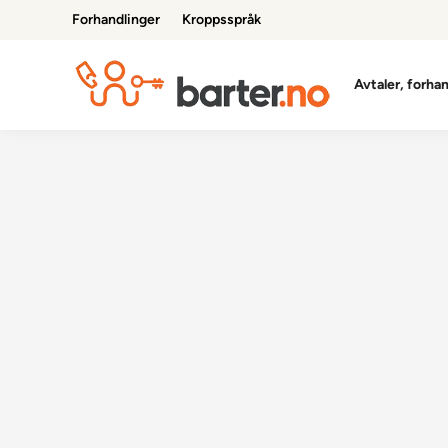
Skip
Forhandlinger
Kroppsspråk
to
content
Avtaler, forha