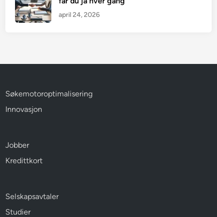
får du ja hver gang
april 24, 2026
Søkemotoroptimalisering
Innovasjon
Jobber
Kredittkort
Selskapsavtaler
Studier