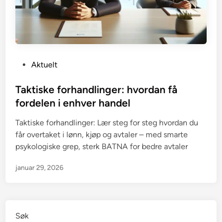
P
Aktuelt
o
s
Taktiske forhandlinger: hvordan få
t
fordelen i enhver handel
e
Taktiske forhandlinger: Lær steg for steg hvordan du
d
får overtaket i lønn, kjøp og avtaler – med smarte
i
psykologiske grep, sterk BATNA for bedre avtaler
n
januar 29, 2026
Søk