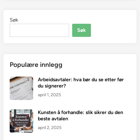
r
e
Søk
n
b
Søk
a
r
t
e
Populære innlegg
r
a
Arbeidsavtaler: hva bør du se etter før
v
du signerer?
t
april 1, 2025
a
l
e
Kunsten å forhandle: slik sikrer du den
?
beste avtalen
D
april 2, 2025
e