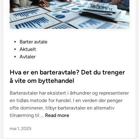
P
Barter avtale
o
Aktuelt
s
Avtaler
t
e
Hva er en barteravtale? Det du trenger
d
å vite om byttehandel
i
Barteravtaler har eksistert i århundrer og representerer
n
en tidløs metode for handel. I en verden der penger
ofte dominerer, tilbyr barteravtaler en alternativ
H
tilnærming til …
Read more
v
mai 1, 2025
a
e