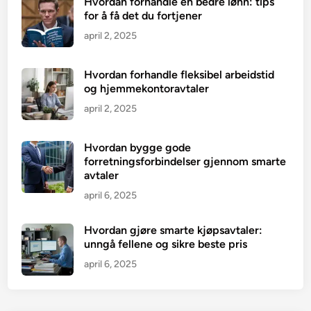
Hvordan forhandle en bedre lønn: tips
t
for å få det du fortjener
t
april 2, 2025
e
h
a
Hvordan forhandle fleksibel arbeidstid
og hjemmekontoravtaler
n
d
april 2, 2025
e
l
Hvordan bygge gode
forretningsforbindelser gjennom smarte
avtaler
april 6, 2025
Hvordan gjøre smarte kjøpsavtaler:
unngå fellene og sikre beste pris
april 6, 2025