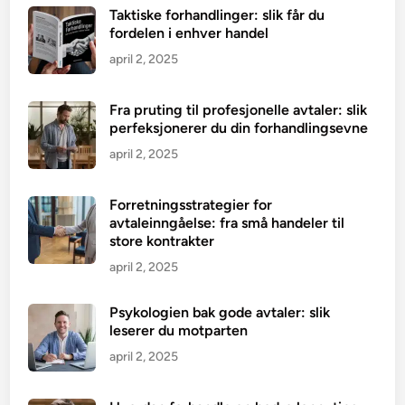
t
Taktiske forhandlinger: slik får du
d
fordelen i enhver handel
u
april 2, 2025
t
r
Fra pruting til profesjonelle avtaler: slik
e
perfeksjonerer du din forhandlingsevne
n
g
april 2, 2025
e
r
Forretningsstrategier for
å
avtaleinngåelse: fra små handeler til
store kontrakter
v
i
april 2, 2025
t
e
Psykologien bak gode avtaler: slik
o
leserer du motparten
m
april 2, 2025
b
y