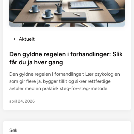
P
Aktuelt
o
s
Den gyldne regelen i forhandlinger: Slik
t
får du ja hver gang
e
Den gyldne regelen i forhandlinger: Lær psykologien
d
som gir flere ja, bygger tillit og sikrer rettferdige
i
avtaler med en praktisk steg-for-steg-metode.
n
april 24, 2026
Søk