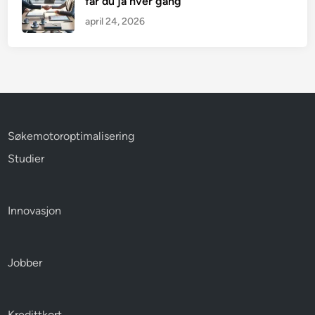
får du ja hver gang
april 24, 2026
Søkemotoroptimalisering
Studier
Innovasjon
Jobber
Kredittkort