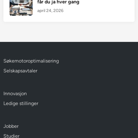
får du ja hver gang
april 24, 2026
Søkemotoroptimalisering
Selskapsavtaler
Innovasjon
Ledige stillinger
Jobber
Studier