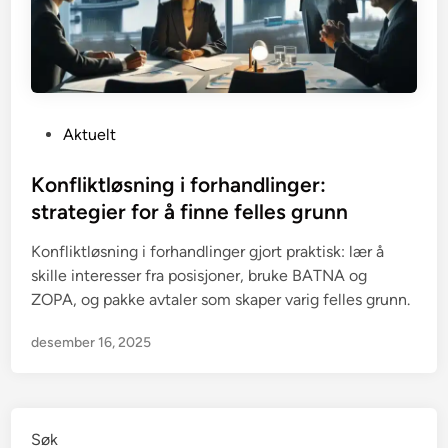
P
Aktuelt
o
s
Konfliktløsning i forhandlinger:
t
strategier for å finne felles grunn
e
Konfliktløsning i forhandlinger gjort praktisk: lær å
d
skille interesser fra posisjoner, bruke BATNA og
i
ZOPA, og pakke avtaler som skaper varig felles grunn.
n
desember 16, 2025
Søk