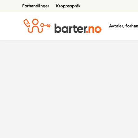
Skip
Forhandlinger
Kroppsspråk
to
content
Avtaler, forha