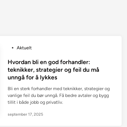
P
Aktuelt
o
s
Hvordan bli en god forhandler:
t
teknikker, strategier og feil du må
e
unngå for å lykkes
d
i
Bli en sterk forhandler med teknikker, strategier og
n
vanlige feil du bør unngå. Få bedre avtaler og bygg
tillit i både jobb og privatliv.
september 17, 2025