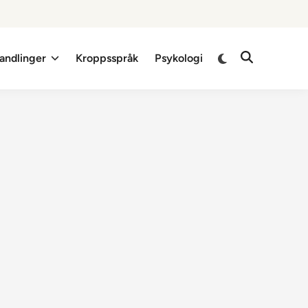
Switch
andlinger
Kroppsspråk
Psykologi
Open
to
Search
dark
mode