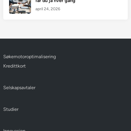
får du ja hver gang
april 24, 2026
Søkemotoroptimalisering
Kredittkort
Selskapsavtaler
Studier
Innovasjon