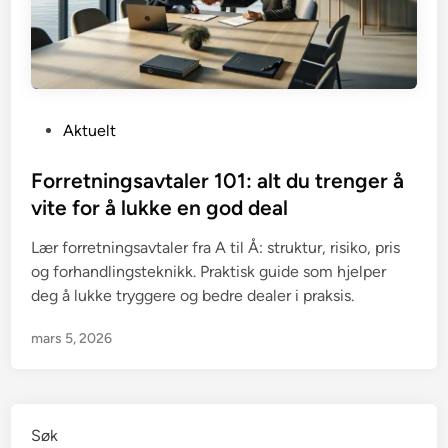
P
Aktuelt
o
s
Forretningsavtaler 101: alt du trenger å
t
vite for å lukke en god deal
e
Lær forretningsavtaler fra A til Å: struktur, risiko, pris
d
og forhandlingsteknikk. Praktisk guide som hjelper
i
deg å lukke tryggere og bedre dealer i praksis.
n
mars 5, 2026
Søk