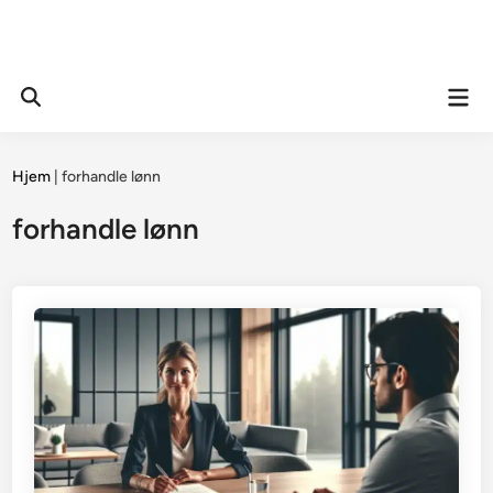
Mai
Open
Men
Search
Hjem
|
forhandle lønn
forhandle lønn