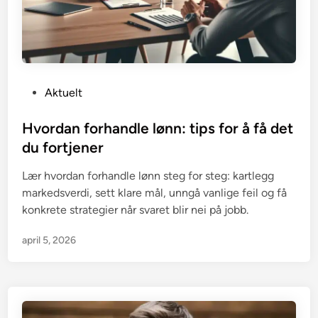
P
Aktuelt
o
s
Hvordan forhandle lønn: tips for å få det
t
du fortjener
e
Lær hvordan forhandle lønn steg for steg: kartlegg
d
markedsverdi, sett klare mål, unngå vanlige feil og få
i
konkrete strategier når svaret blir nei på jobb.
n
april 5, 2026