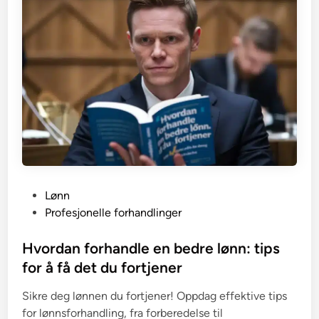
P
Lønn
o
Profesjonelle forhandlinger
s
t
Hvordan forhandle en bedre lønn: tips
e
for å få det du fortjener
d
Sikre deg lønnen du fortjener! Oppdag effektive tips
i
for lønnsforhandling, fra forberedelse til
n