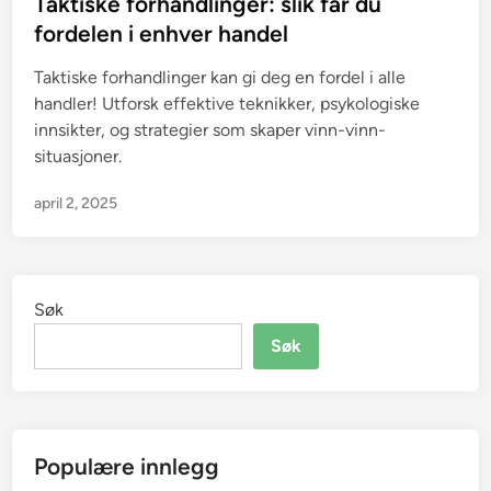
s
Taktiske forhandlinger: slik får du
t
fordelen i enhver handel
e
Taktiske forhandlinger kan gi deg en fordel i alle
d
handler! Utforsk effektive teknikker, psykologiske
i
innsikter, og strategier som skaper vinn-vinn-
n
situasjoner.
april 2, 2025
Søk
Søk
Populære innlegg