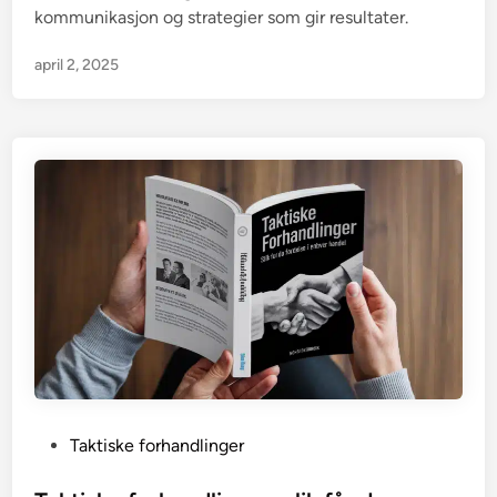
kommunikasjon og strategier som gir resultater.
april 2, 2025
P
Taktiske forhandlinger
o