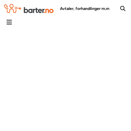
Skip
Avtaler, forhandlinger m.m
to
Ope
Sear
content
Main
Menu