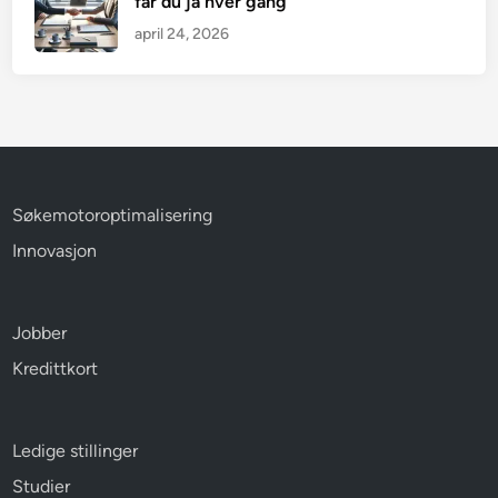
får du ja hver gang
april 24, 2026
Søkemotoroptimalisering
Innovasjon
Jobber
Kredittkort
Ledige stillinger
Studier