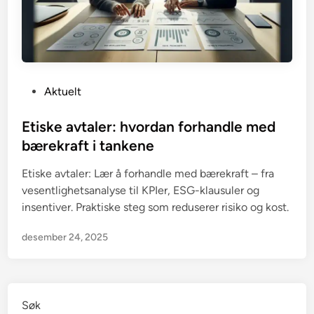
P
Aktuelt
o
s
Etiske avtaler: hvordan forhandle med
t
bærekraft i tankene
e
Etiske avtaler: Lær å forhandle med bærekraft – fra
d
vesentlighetsanalyse til KPIer, ESG-klausuler og
i
insentiver. Praktiske steg som reduserer risiko og kost.
n
desember 24, 2025
Søk