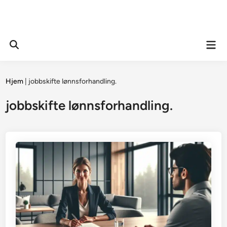
Mai
Open
Men
Search
Hjem
|
jobbskifte lønnsforhandling.
jobbskifte lønnsforhandling.