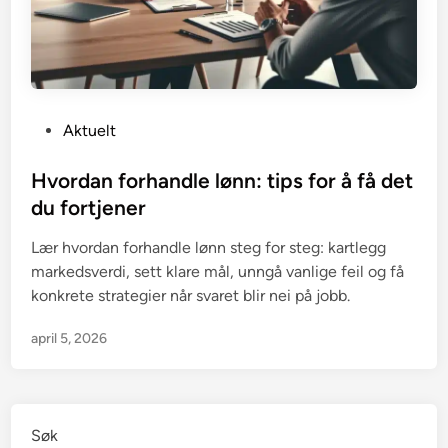
P
Aktuelt
o
s
Hvordan forhandle lønn: tips for å få det
t
du fortjener
e
Lær hvordan forhandle lønn steg for steg: kartlegg
d
markedsverdi, sett klare mål, unngå vanlige feil og få
i
konkrete strategier når svaret blir nei på jobb.
n
april 5, 2026
Søk