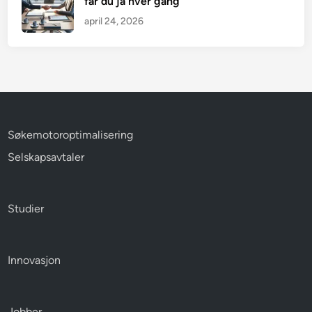
får du ja hver gang
april 24, 2026
Søkemotoroptimalisering
Selskapsavtaler
Studier
Innovasjon
Jobber