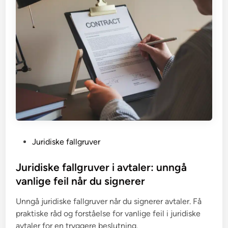
P
Juridiske fallgruver
o
s
Juridiske fallgruver i avtaler: unngå
t
vanlige feil når du signerer
e
Unngå juridiske fallgruver når du signerer avtaler. Få
d
praktiske råd og forståelse for vanlige feil i juridiske
i
avtaler for en tryggere beslutning.
n