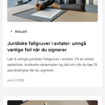
P
Aktuelt
o
s
Juridiske fallgruver i avtaler: unngå
t
vanlige feil når du signerer
e
Lær å unngå juridiske fallgruver i avtaler. Få en enkel
d
sjekkliste, konkrete eksempler og råd om når du bør få
i
advokathjelp før du signerer.
n
juni 5, 2026