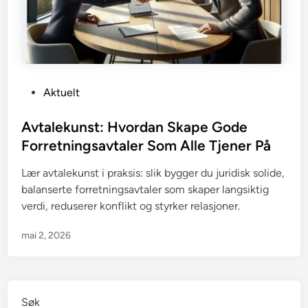
P
Aktuelt
o
s
Avtalekunst: Hvordan Skape Gode
t
Forretningsavtaler Som Alle Tjener På
e
Lær avtalekunst i praksis: slik bygger du juridisk solide,
d
balanserte forretningsavtaler som skaper langsiktig
i
verdi, reduserer konflikt og styrker relasjoner.
n
mai 2, 2026
Søk