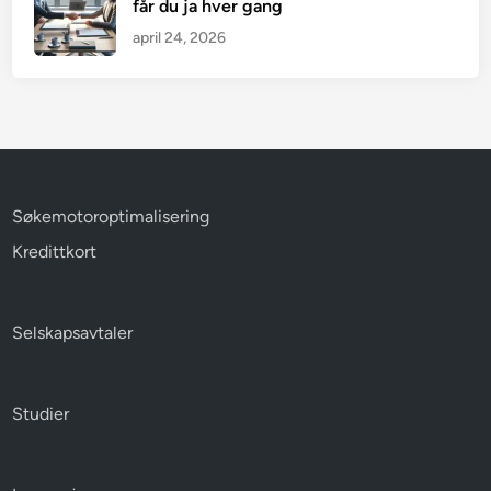
får du ja hver gang
april 24, 2026
Søkemotoroptimalisering
Kredittkort
Selskapsavtaler
Studier