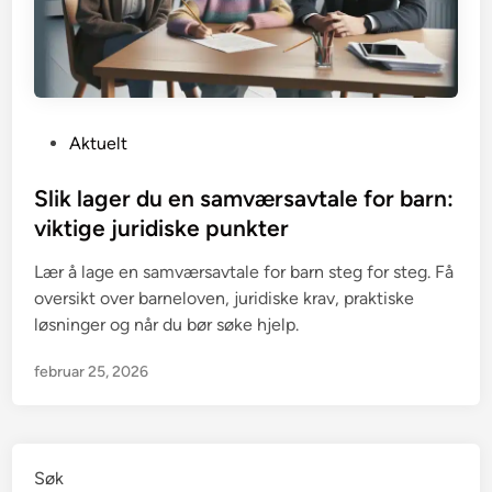
P
Aktuelt
o
s
Slik lager du en samværsavtale for barn:
t
viktige juridiske punkter
e
Lær å lage en samværsavtale for barn steg for steg. Få
d
oversikt over barneloven, juridiske krav, praktiske
i
løsninger og når du bør søke hjelp.
n
februar 25, 2026
Søk