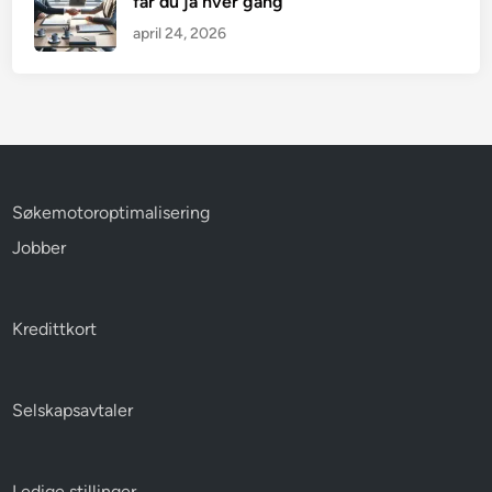
får du ja hver gang
april 24, 2026
Søkemotoroptimalisering
Jobber
Kredittkort
Selskapsavtaler
Ledige stillinger