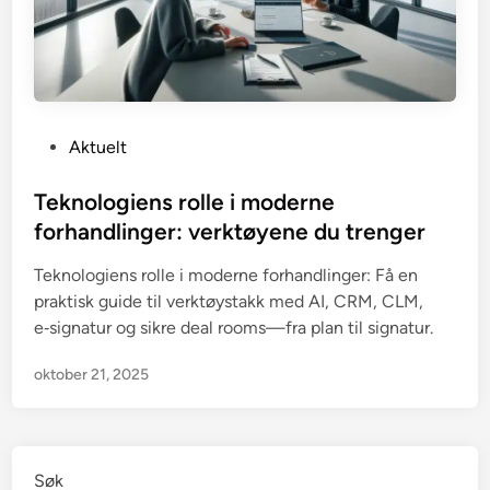
P
Aktuelt
o
s
Teknologiens rolle i moderne
t
forhandlinger: verktøyene du trenger
e
Teknologiens rolle i moderne forhandlinger: Få en
d
praktisk guide til verktøystakk med AI, CRM, CLM,
i
e‑signatur og sikre deal rooms—fra plan til signatur.
n
oktober 21, 2025
Søk