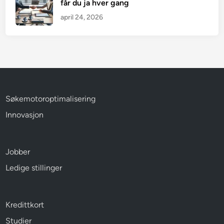
får du ja hver gang
april 24, 2026
Søkemotoroptimalisering
Innovasjon
Jobber
Ledige stillinger
Kredittkort
Studier