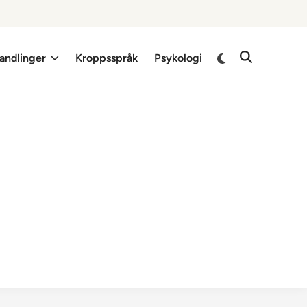
Switch
andlinger
Kroppsspråk
Psykologi
Open
to
Search
dark
mode