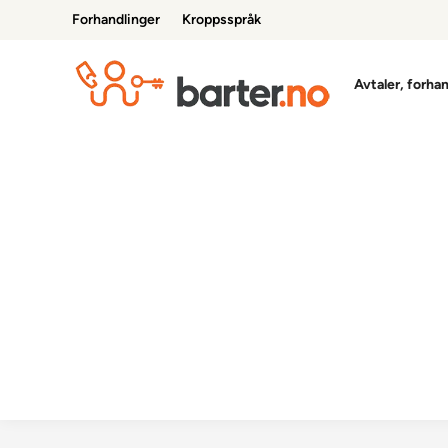
Skip
Forhandlinger
Kroppsspråk
to
content
Avtaler, forha