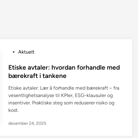
P
Aktuelt
o
s
Etiske avtaler: hvordan forhandle med
t
bærekraft i tankene
e
Etiske avtaler: Lær å forhandle med bærekraft – fra
d
vesentlighetsanalyse til KPIer, ESG-klausuler og
i
insentiver. Praktiske steg som reduserer risiko og
n
kost.
desember 24, 2025