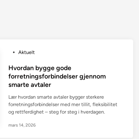
P
Aktuelt
o
s
Hvordan bygge gode
t
forretningsforbindelser gjennom
e
smarte avtaler
d
i
Lær hvordan smarte avtaler bygger sterkere
n
forretningsforbindelser med mer tillit, fleksibilitet
og rettferdighet – steg for steg i hverdagen.
mars 14, 2026