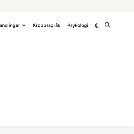
Switch
andlinger
Kroppsspråk
Psykologi
Open
to
Search
dark
mode