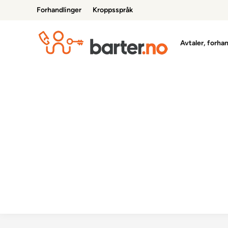
Skip
Forhandlinger
Kroppsspråk
to
content
Avtaler, forha