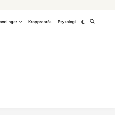
Switch
andlinger
Kroppsspråk
Psykologi
Open
to
Search
dark
mode