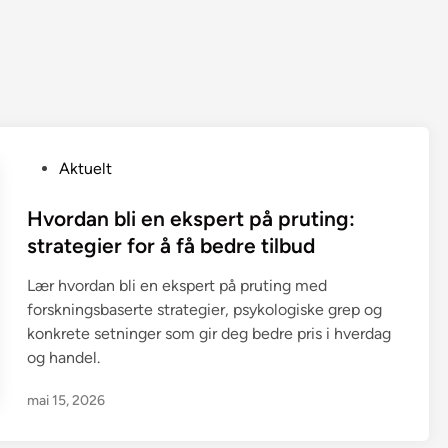
P
Aktuelt
o
s
Hvordan bli en ekspert på pruting:
t
strategier for å få bedre tilbud
e
Lær hvordan bli en ekspert på pruting med
d
forskningsbaserte strategier, psykologiske grep og
i
konkrete setninger som gir deg bedre pris i hverdag
n
og handel.
mai 15, 2026