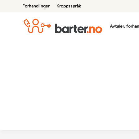
Skip
Forhandlinger
Kroppsspråk
to
content
Avtaler, forha