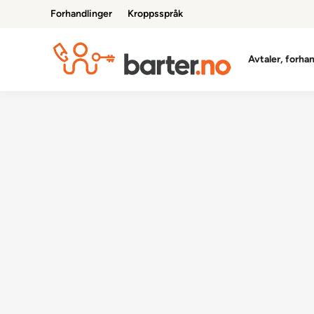
Skip
Forhandlinger
Kroppsspråk
to
content
Avtaler, forha