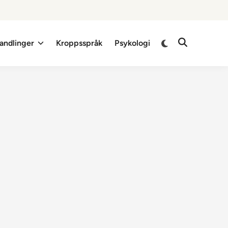
Switch
andlinger
Kroppsspråk
Psykologi
Open
to
Search
dark
mode