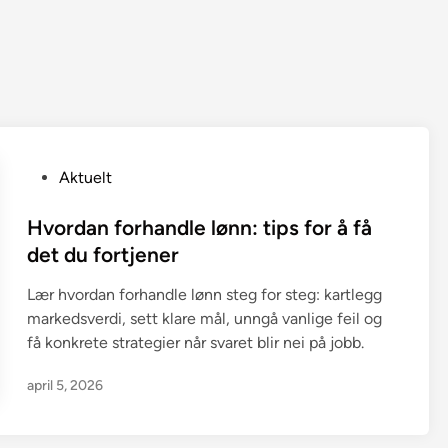
P
Aktuelt
o
s
Hvordan forhandle lønn: tips for å få
t
det du fortjener
e
Lær hvordan forhandle lønn steg for steg: kartlegg
d
markedsverdi, sett klare mål, unngå vanlige feil og
i
få konkrete strategier når svaret blir nei på jobb.
n
april 5, 2026