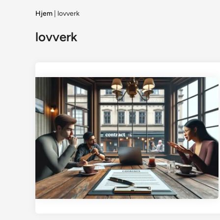
Hjem
|
lovverk
lovverk