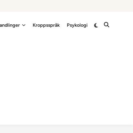
Switch
andlinger
Kroppsspråk
Psykologi
Open
to
Search
dark
mode