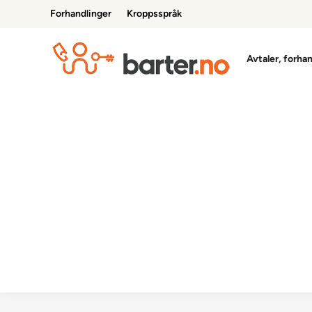
Skip
Forhandlinger
Kroppsspråk
to
content
Avtaler, forha