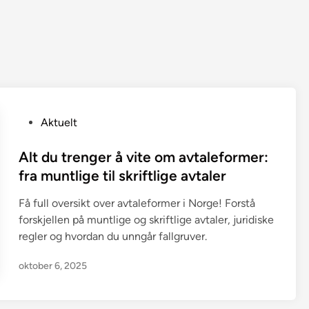
P
Aktuelt
o
s
Alt du trenger å vite om avtaleformer:
t
fra muntlige til skriftlige avtaler
e
Få full oversikt over avtaleformer i Norge! Forstå
d
forskjellen på muntlige og skriftlige avtaler, juridiske
i
regler og hvordan du unngår fallgruver.
n
oktober 6, 2025