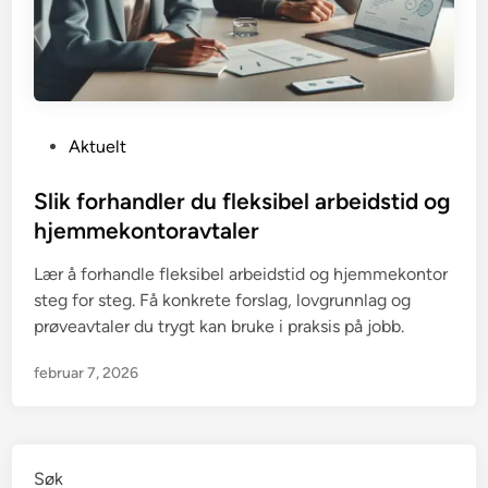
P
Aktuelt
o
s
Slik forhandler du fleksibel arbeidstid og
t
hjemmekontoravtaler
e
Lær å forhandle fleksibel arbeidstid og hjemmekontor
d
steg for steg. Få konkrete forslag, lovgrunnlag og
i
prøveavtaler du trygt kan bruke i praksis på jobb.
n
februar 7, 2026
Søk