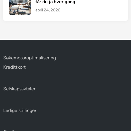
får du ja hver gang
april 24, 2026
Søkemotoroptimalisering
Kredittkort
Selskapsavtaler
Ledige stillinger