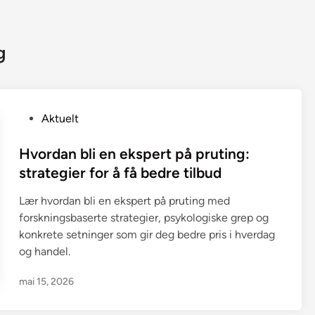
g
P
Aktuelt
o
s
Hvordan bli en ekspert på pruting:
t
strategier for å få bedre tilbud
e
Lær hvordan bli en ekspert på pruting med
d
forskningsbaserte strategier, psykologiske grep og
i
konkrete setninger som gir deg bedre pris i hverdag
n
og handel.
mai 15, 2026