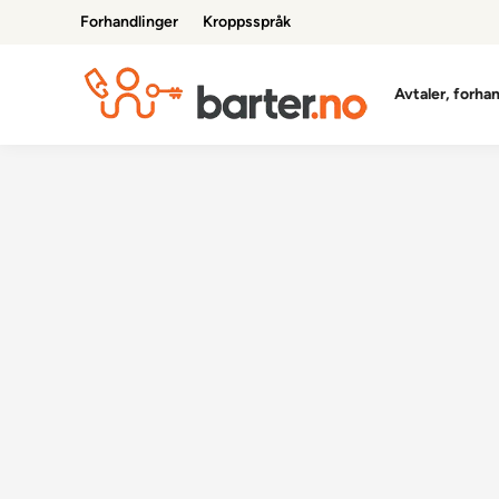
Skip
Forhandlinger
Kroppsspråk
to
content
Avtaler, forha