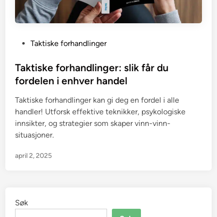
P
Taktiske forhandlinger
o
s
Taktiske forhandlinger: slik får du
t
fordelen i enhver handel
e
Taktiske forhandlinger kan gi deg en fordel i alle
d
handler! Utforsk effektive teknikker, psykologiske
i
innsikter, og strategier som skaper vinn-vinn-
n
situasjoner.
april 2, 2025
Søk