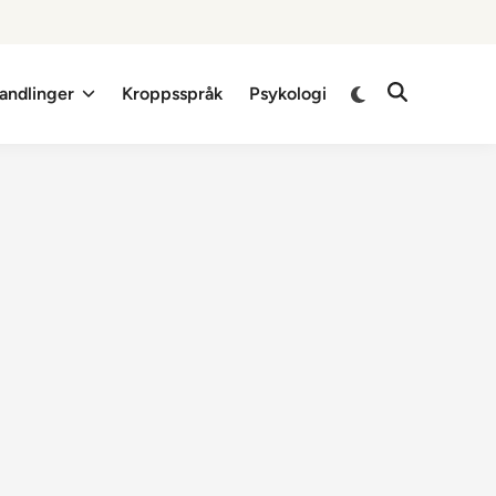
Switch
andlinger
Kroppsspråk
Psykologi
Open
to
Search
dark
mode