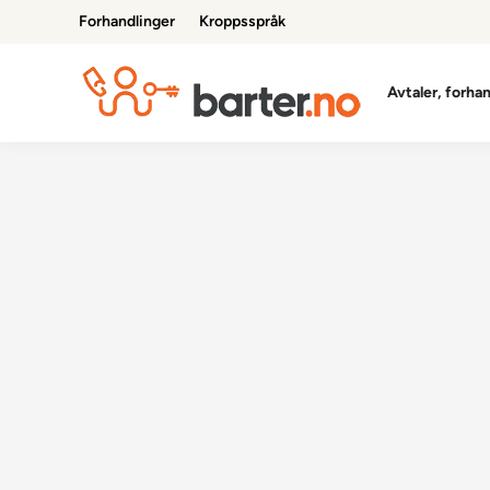
Skip
Forhandlinger
Kroppsspråk
to
content
Avtaler, forha