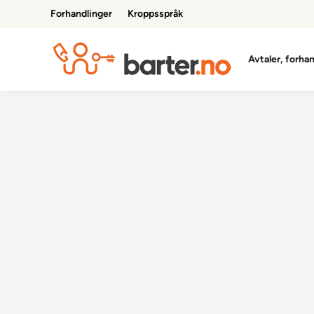
Skip
Forhandlinger
Kroppsspråk
to
content
Avtaler, forha