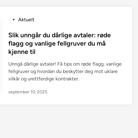
P
Aktuelt
o
s
Slik unngår du dårlige avtaler: røde
t
flagg og vanlige fellgruver du må
e
kjenne til
d
i
Unngå dårlige avtaler! Få tips om røde flagg, vanlige
n
fellgruver og hvordan du beskytter deg mot uklare
vilkår og urettferdige kontrakter.
september 10, 2025