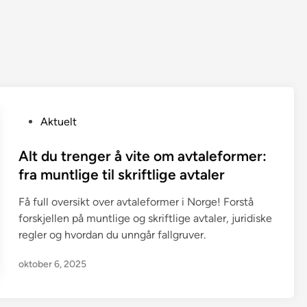
P
Aktuelt
o
s
Alt du trenger å vite om avtaleformer:
t
fra muntlige til skriftlige avtaler
e
Få full oversikt over avtaleformer i Norge! Forstå
d
forskjellen på muntlige og skriftlige avtaler, juridiske
i
regler og hvordan du unngår fallgruver.
n
oktober 6, 2025