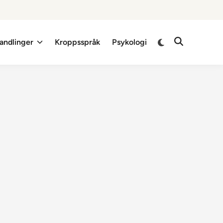
Switch
andlinger
Kroppsspråk
Psykologi
Open
to
Search
dark
mode