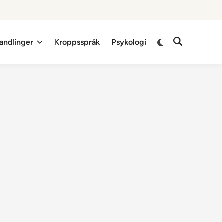
Switch
andlinger
Kroppsspråk
Psykologi
Open
to
Search
dark
mode