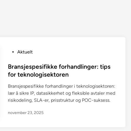
P
Aktuelt
o
s
Bransjespesifikke forhandlinger: tips
t
for teknologisektoren
e
Bransjespesifikke forhandlinger i teknologisektoren:
d
lær å sikre IP, datasikkerhet og fleksible avtaler med
i
risikodeling, SLA-er, prisstruktur og POC-suksess.
n
november 23, 2025