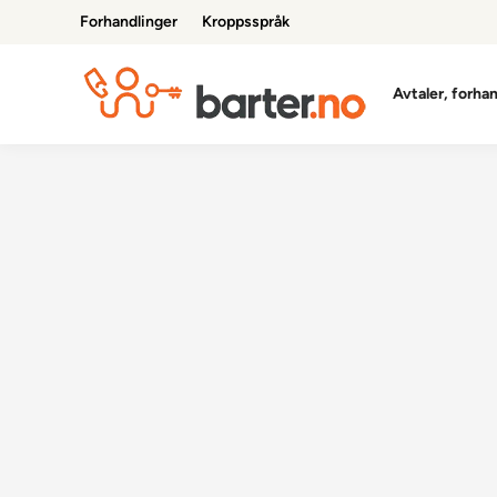
Skip
Forhandlinger
Kroppsspråk
to
content
Avtaler, forha