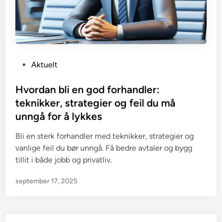
P
Aktuelt
o
s
Hvordan bli en god forhandler:
t
teknikker, strategier og feil du må
e
unngå for å lykkes
d
i
Bli en sterk forhandler med teknikker, strategier og
n
vanlige feil du bør unngå. Få bedre avtaler og bygg
tillit i både jobb og privatliv.
september 17, 2025