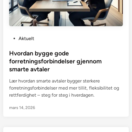
P
Aktuelt
o
s
Hvordan bygge gode
t
forretningsforbindelser gjennom
e
smarte avtaler
d
i
Lær hvordan smarte avtaler bygger sterkere
n
forretningsforbindelser med mer tillit, fleksibilitet og
rettferdighet – steg for steg i hverdagen.
mars 14, 2026