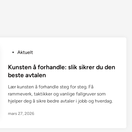
P
Aktuelt
o
s
Kunsten å forhandle: slik sikrer du den
t
beste avtalen
e
Lær kunsten å forhandle steg for steg. Få
d
rammeverk, taktikker og vanlige fallgruver som
i
hjelper deg å sikre bedre avtaler i jobb og hverdag.
n
mars 27, 2026