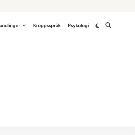
Switch
andlinger
Kroppsspråk
Psykologi
Open
to
Search
dark
mode