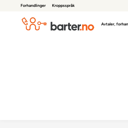
Skip
Forhandlinger
Kroppsspråk
to
content
Avtaler, forha