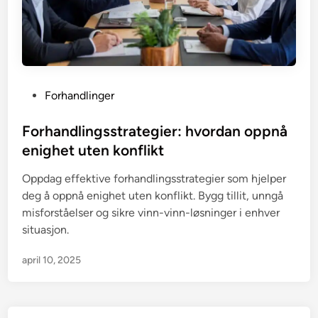
P
Forhandlinger
o
s
Forhandlingsstrategier: hvordan oppnå
t
enighet uten konflikt
e
Oppdag effektive forhandlingsstrategier som hjelper
d
deg å oppnå enighet uten konflikt. Bygg tillit, unngå
i
misforståelser og sikre vinn-vinn-løsninger i enhver
n
situasjon.
april 10, 2025