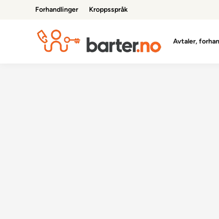
Skip
Forhandlinger
Kroppsspråk
to
content
Avtaler, forha