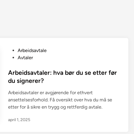
P
Arbeidsavtale
o
Avtaler
s
t
Arbeidsavtaler: hva bør du se etter før
e
du signerer?
d
Arbeidsavtaler er avgjørende for ethvert
i
ansettelsesforhold. Få oversikt over hva du må se
n
etter for å sikre en trygg og rettferdig avtale.
april 1, 2025