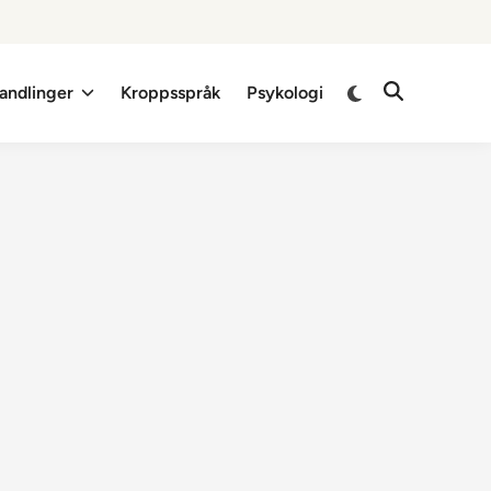
Switch
andlinger
Kroppsspråk
Psykologi
Open
to
Search
dark
mode