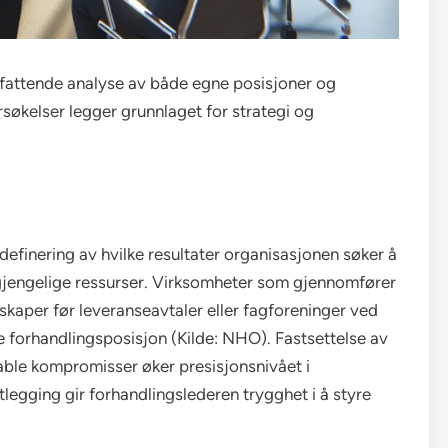
mfattende analyse av både egne posisjoner og
søkelser legger grunnlaget for strategi og
efinering av hvilke resultater organisasjonen søker å
lgjengelige ressurser. Virksomheter som gjennomfører
skaper før leveranseavtaler eller fagforeninger ved
 forhandlingsposisjon (Kilde: NHO). Fastsettelse av
table kompromisser øker presisjonsnivået i
egging gir forhandlingslederen trygghet i å styre