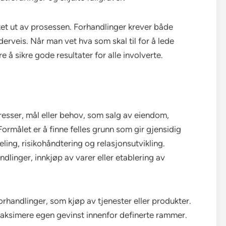
ket ut av prosessen. Forhandlinger krever både
derveis. Når man vet hva som skal til for å lede
e å sikre gode resultater for alle involverte.
eresser, mål eller behov, som salg av eiendom,
Formålet er å finne felles grunn som gir gjensidig
eling, risikohåndtering og relasjonsutvikling.
dlinger, innkjøp av varer eller etablering av
orhandlinger, som kjøp av tjenester eller produkter.
å maksimere egen gevinst innenfor definerte rammer.