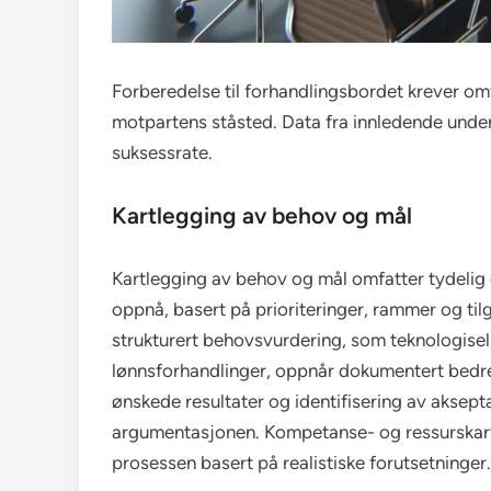
Forberedelse til forhandlingsbordet krever o
motpartens ståsted. Data fra innledende under
suksessrate.
Kartlegging av behov og mål
Kartlegging av behov og mål omfatter tydelig d
oppnå, basert på prioriteringer, rammer og ti
strukturert behovsvurdering, som teknologisel
lønnsforhandlinger, oppnår dokumentert bedre
ønskede resultater og identifisering av aksep
argumentasjonen. Kompetanse- og ressurskartl
prosessen basert på realistiske forutsetninger.