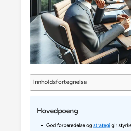
Innholdsfortegnelse
Hovedpoeng
God forberedelse og
strategi
gir styrk