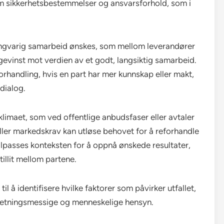
 sikkerhetsbestemmelser og ansvarsforhold, som i
langvarig samarbeid ønskes, som mellom leverandører
 gevinst mot verdien av et godt, langsiktig samarbeid.
rhandling, hvis en part har mer kunnskap eller makt,
dialog.
limaet, som ved offentlige anbudsfaser eller avtaler
eller markedskrav kan utløse behovet for å reforhandle
ilpasses konteksten for å oppnå ønskede resultater,
illit mellom partene.
l å identifisere hvilke faktorer som påvirker utfallet,
forretningsmessige og menneskelige hensyn.