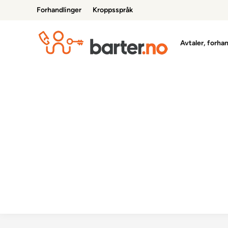
Skip
Forhandlinger
Kroppsspråk
to
content
Avtaler, forha