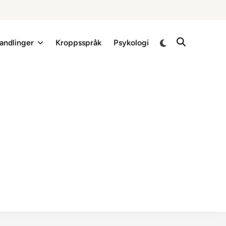
Switch
andlinger
Kroppsspråk
Psykologi
Open
to
Search
dark
mode