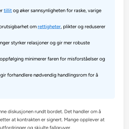
er
tillit
og øker sannsynligheten for raske, varige
 forutsigbarhet om
rettigheter
, plikter og reduserer
nger styrker relasjoner og gir mer robuste
 oppfølging minimerer faren for misforståelser og
 gir forhandlere nødvendig handlingsrom for å
nne diskusjonen rundt bordet. Det handler om å
 etter at kontrakten er signert. Mange opplever at
 utfordringer og skjulte fallgruver.