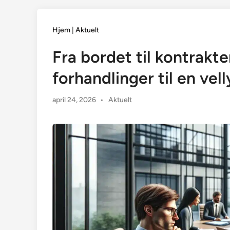
Hjem
|
Aktuelt
Fra bordet til kontrakt
forhandlinger til en vel
Posted
april 24, 2026
•
Aktuelt
in