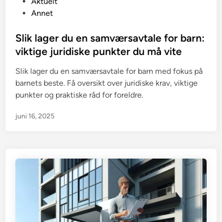
P
Aktuelt
o
Annet
s
t
Slik lager du en samværsavtale for barn:
e
viktige juridiske punkter du må vite
d
Slik lager du en samværsavtale for barn med fokus på
i
barnets beste. Få oversikt over juridiske krav, viktige
n
punkter og praktiske råd for foreldre.
juni 16, 2025