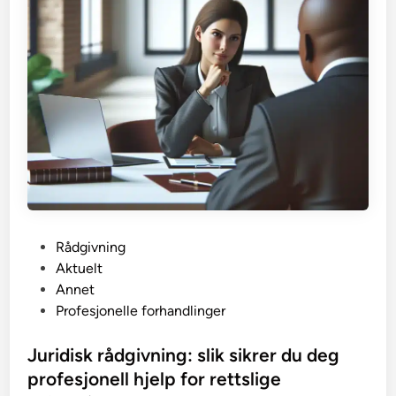
P
Rådgivning
o
Aktuelt
s
Annet
t
Profesjonelle forhandlinger
e
d
Juridisk rådgivning: slik sikrer du deg
i
profesjonell hjelp for rettslige
n