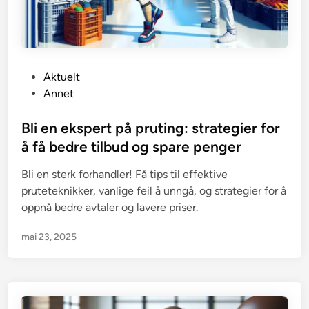
P
Aktuelt
o
Annet
s
t
Bli en ekspert på pruting: strategier for
e
å få bedre tilbud og spare penger
d
Bli en sterk forhandler! Få tips til effektive
i
pruteteknikker, vanlige feil å unngå, og strategier for å
n
oppnå bedre avtaler og lavere priser.
mai 23, 2025