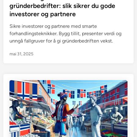
e
gründerbedrifter: slik sikrer du gode
d
investorer og partnere
i
n
Sikre investorer og partnere med smarte
forhandlingsteknikker. Bygg tillit, presenter verdi og
unngå fallgruver for å gi gründerbedriften vekst.
mai 31, 2025