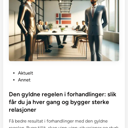
P
Aktuelt
o
Annet
s
t
Den gyldne regelen i forhandlinger: slik
e
får du ja hver gang og bygger sterke
d
relasjoner
i
n
Få bedre resultat i forhandlinger med den gyldne
regelen. Bygg tillit, skap vinn-vinn-situasjoner og styrk