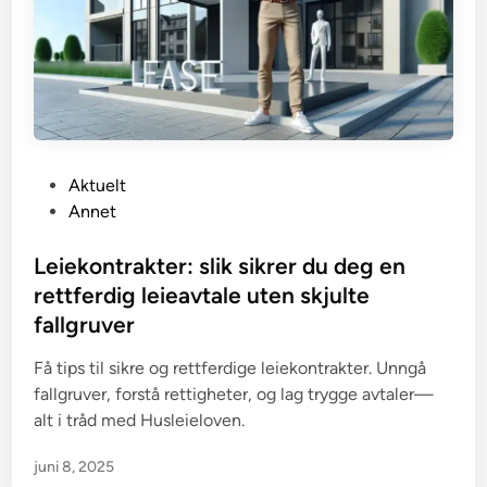
P
Aktuelt
o
Annet
s
t
Leiekontrakter: slik sikrer du deg en
e
rettferdig leieavtale uten skjulte
d
fallgruver
i
n
Få tips til sikre og rettferdige leiekontrakter. Unngå
fallgruver, forstå rettigheter, og lag trygge avtaler—
alt i tråd med Husleieloven.
juni 8, 2025