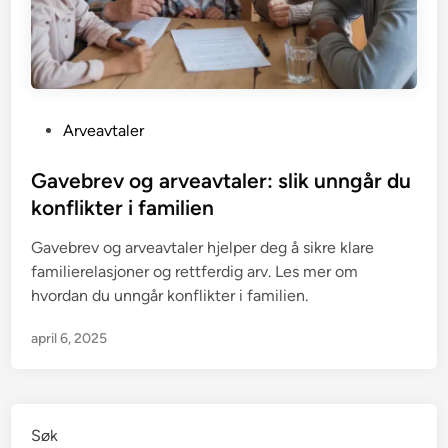
P
Arveavtaler
o
s
Gavebrev og arveavtaler: slik unngår du
t
konflikter i familien
e
Gavebrev og arveavtaler hjelper deg å sikre klare
d
familierelasjoner og rettferdig arv. Les mer om
i
hvordan du unngår konflikter i familien.
n
april 6, 2025
Søk