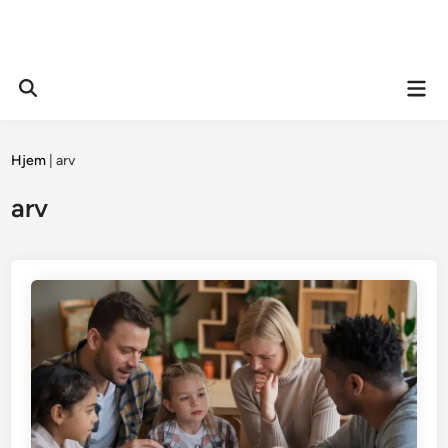
Mai
Open
Men
Search
Hjem
|
arv
arv