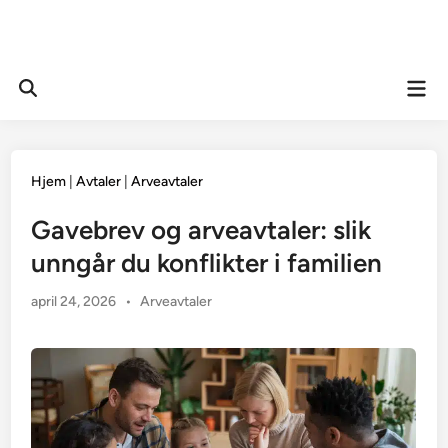
Mai
Open
Men
Search
Hjem
|
Avtaler
|
Arveavtaler
Gavebrev og arveavtaler: slik
unngår du konflikter i familien
Posted
april 24, 2026
•
Arveavtaler
in