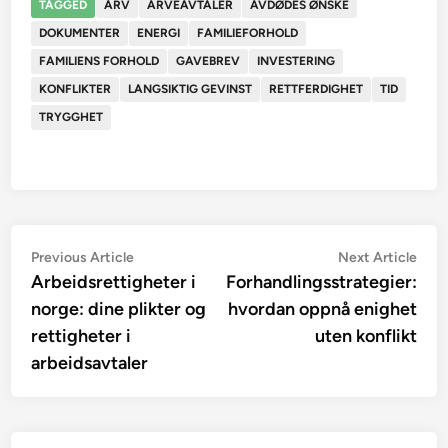
TAGGED
ARV
ARVEAVTALER
AVDØDES ØNSKE
DOKUMENTER
ENERGI
FAMILIEFORHOLD
FAMILIENS FORHOLD
GAVEBREV
INVESTERING
KONFLIKTER
LANGSIKTIG GEVINST
RETTFERDIGHET
TID
TRYGGHET
Innleggsnavigasjon
Previous
Nex
Previous Article
Next Article
article:
artic
Arbeidsrettigheter i
Forhandlingsstrategier:
norge: dine plikter og
hvordan oppnå enighet
rettigheter i
uten konflikt
arbeidsavtaler