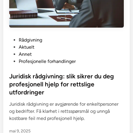
P
Rådgivning
o
Aktuelt
s
Annet
t
Profesjonelle forhandlinger
e
d
Juridisk rådgivning: slik sikrer du deg
i
profesjonell hjelp for rettslige
n
utfordringer
Juridisk rådgivning er avgjørende for enkeltpersoner
og bedrifter. Få klarhet i rettsspørsmål og unngå
kostbare feil med profesjonell hjelp.
mai 9, 2025