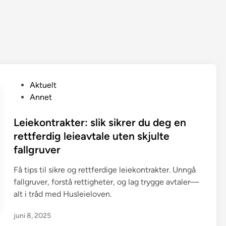
P
Aktuelt
o
Annet
s
t
Leiekontrakter: slik sikrer du deg en
e
rettferdig leieavtale uten skjulte
d
fallgruver
i
n
Få tips til sikre og rettferdige leiekontrakter. Unngå
fallgruver, forstå rettigheter, og lag trygge avtaler—
alt i tråd med Husleieloven.
juni 8, 2025