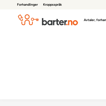
Skip
Forhandlinger
Kroppsspråk
to
content
Avtaler, forha