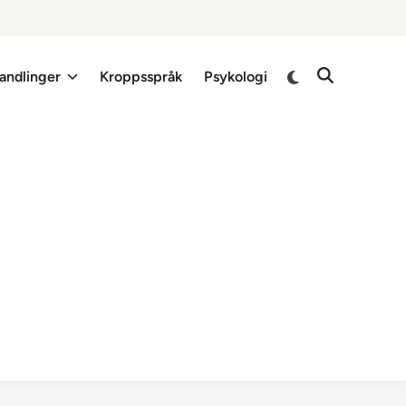
Switch
andlinger
Kroppsspråk
Psykologi
Open
to
Search
dark
mode